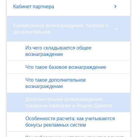
chevron_right
Кабинет партнера
Ежемесячное вознаграждение: базовое и
chevron_right
дополнительное
Из чего складывается общее
вознаграждение
Что такое базовое вознаграждение
Что такое дополнительное
вознаграждение
Дополнительное вознаграждение:
товарные кампании в Яндекс Директе
Особенности расчета: как учитываются
бонусы рекламных систем