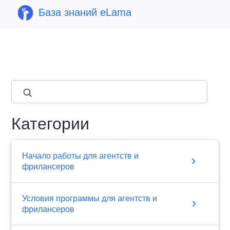
База знаний eLama
close
Категории
Начало работы для агентств и
chevron_right
фрилансеров
Условия программы для агентств и
chevron_right
фрилансеров