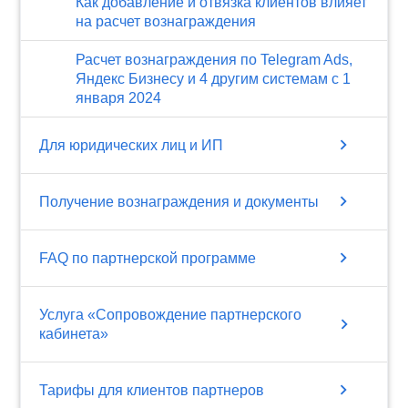
Как добавление и отвязка клиентов влияет
на расчет вознаграждения
Расчет вознаграждения по Telegram Ads,
Яндекс Бизнесу и 4 другим системам с 1
января 2024
chevron_right
Для юридических лиц и ИП
chevron_right
Получение вознаграждения и документы
chevron_right
FAQ по партнерской программе
Услуга «Сопровождение партнерского
chevron_right
кабинета»
chevron_right
Тарифы для клиентов партнеров